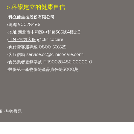
▹ 科學建立的健康自信
▫️
科立健生技股份有限公司
▫️統編 90028486
▫️地址 新北市中和區中和路366號4樓之3
▫️
LINE官方客服
@clinicocare
▫️免付費客服專線 0800-666525
▫️客服信箱 service.cc@clinicocare.com
▫️食品業者登錄字號 F-190028486-00000-0
▫️投保第一產物保險產品責任險3000萬
•
策
聯絡資訊