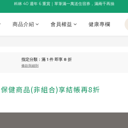
科林 40 週年 6 重賞｜單筆滿一萬送住宿券，滿兩千再抽
董事長推薦保養組合｜體驗價 $1,800 起，最高享 6 折 
🌙覺好眠全新升級 | 10入體驗組限時$359，感受放鬆入睡
商品介紹
會員權益
健康專欄
董事長推薦保養組合｜體驗價 $1,800 起，最高享 6 折 
指定分類：滿 1 件 即享 8 折
條款與細則
保健商品(非組合)享結帳再8折