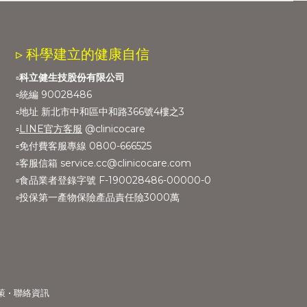
▹ 科學建立的健康自信
▫️
科立健生技股份有限公司
▫️統編 90028486
▫️地址 新北市中和區中和路366號4樓之3
▫️
LINE官方客服
@clinicocare
▫️免付費客服專線 0800-666525
▫️客服信箱 service.cc@clinicocare.com
▫️食品業者登錄字號 F-190028486-00000-0
▫️投保第一產物保險產品責任險3000萬
•
策
聯絡資訊