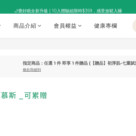
董事長推薦保養組合｜體驗價 $1,800 起，最高享 6 折 
🌙覺好眠全新升級 | 10入體驗組限時$359，感受放鬆入睡
董事長推薦保養組合｜體驗價 $1,800 起，最高享 6 折 
商品介紹
會員權益
健康專欄
指定商品：任選 1 件 即享 1 件贈品 (【贈品】初淨肌-七重
條款與細則
慕斯 _可累贈