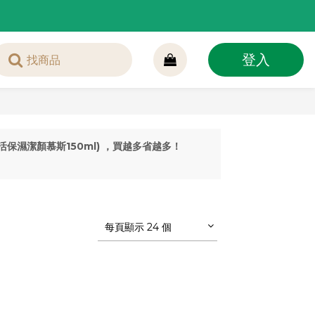
登入
賦活保濕潔顏慕斯150ml) ，買越多省越多！
每頁顯示 24 個