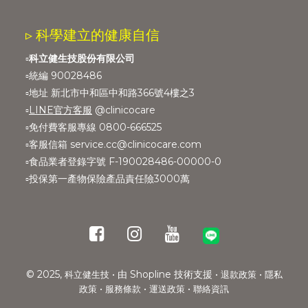
▹ 科學建立的健康自信
▫️
科立健生技股份有限公司
▫️統編 90028486
▫️地址 新北市中和區中和路366號4樓之3
▫️
LINE官方客服
@clinicocare
▫️免付費客服專線 0800-666525
▫️客服信箱 service.cc@clinicocare.com
▫️食品業者登錄字號 F-190028486-00000-0
▫️投保第一產物保險產品責任險3000萬
© 2025,
• 由 Shopline 技術支援 •
•
科立健生技
退款政策
隱私
•
•
•
政策
服務條款
運送政策
聯絡資訊