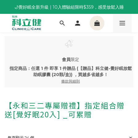
🌙覺好眠全新升級 | 10入體驗組限時$359，感受放鬆入睡
董事長推薦保養組合｜體驗價 $1,800 起，最高享 6 折 
董事長推薦保養組合｜體驗價 $1,800 起，最高享 6 折 
會員
限定
指定商品：任選 1 件 即享 1 件贈品 (【贈品】科立健-覺好眠放鬆
助眠膠囊 (20顆/盒)) ，買越多省越多！
條款與細則
【永和三二專屬贈禮】指定組合贈
送[覺好眠20入] _可累贈
每頁顯示 24 個