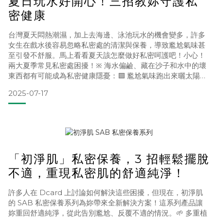
夏日玩水好開心！三招教妳守護私
密健康
台灣夏天悶熱潮濕，加上去海邊、泳池玩水的機會變多，許多
女生在戲水後容易忽略私密處的清潔與保養，導致尷尬氣味甚
至引發不舒服。馬上看看夏天該怎麼做好私密呵護吧！小心！
兩大夏季常見私密處困擾！※ 海水偏鹼、藏在沙子和水中的壞
東西都有可能成為私密健康隱憂：🟩 尷尬氣味跑出來曬太陽又
玩水，濕濕乾乾的狀態容易讓壞東西滋生，造成私密處出現尷
2025-07-17
尬氣味與不適感。🟩 異常不對勁當下戲水很涼快，但如果回家
後開始感覺不對勁，小心私密處拉警報，這時候要立刻加強日
常保養！三個好習慣，守住私密健康關鍵✨ 上岸立刻沖洗清潔
游泳或
「初淨肌」私密保養，3 招輕鬆擺脫
不適，重現私密肌的舒適純淨！
許多人在 Dcard 上討論如何解決這些困擾，但現在，初淨肌
的 SAB 私密保養系列為妳帶來全新解決方案！這系列產品讓
妳重回舒適純淨，從此告別尷尬、反覆不適的情況。🌱 多重植