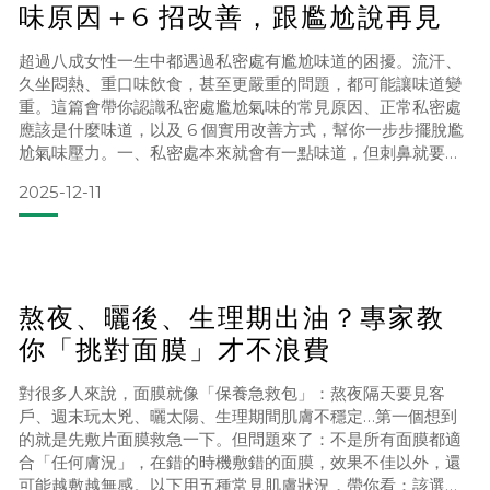
味原因＋6 招改善，跟尷尬說再見
超過八成女性一生中都遇過私密處有尷尬味道的困擾。流汗、
久坐悶熱、重口味飲食，甚至更嚴重的問題，都可能讓味道變
重。這篇會帶你認識私密處尷尬氣味的常見原因、正常私密處
應該是什麼味道，以及 6 個實用改善方式，幫你一步步擺脫尷
尬氣味壓力。一、私密處本來就會有一點味道，但刺鼻就要小
心私密處每天都會接觸汗水、尿液，加上悶熱、不通風，就可
2025-12-11
能開始產生尷尬的氣味。所以：🌸 淡淡酸味、少量透明液體：
多半是正常 pH 值，屬於正常健康狀態。⚠️ 魚腥味、腐臭味、
發霉味：味道突然變得很重，甚至自己都覺得刺鼻，就有可能
熬夜、曬後、生理期出油？專家教
你「挑對面膜」才不浪費
對很多人來說，面膜就像「保養急救包」：熬夜隔天要見客
戶、週末玩太兇、曬太陽、生理期間肌膚不穩定…第一個想到
的就是先敷片面膜救急一下。但問題來了：不是所有面膜都適
合「任何膚況」，在錯的時機敷錯的面膜，效果不佳以外，還
可能越敷越無感。以下用五種常見肌膚狀況，帶你看：該選什