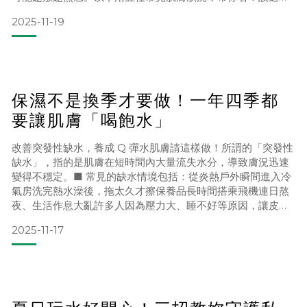
麼樣的成分？怎麼敷，效果才加倍而不是白做工？✦ 熬夜急
2025-11-19
救：想快速提亮＋補水肌膚狀況：氣色蠟黃、暗沉底妝很難服
貼皮膚摸起來乾乾的、沒彈性※ 其實是因為熬夜會讓肌膚含水
量下降、代謝變慢，看起來就比較沒精神。建議鎖定成分：維
他命C：幫助肌
保濕不是換季才要做！一年四季都
要讓肌膚「喝飽水」
改善突發性缺水，養成 Q 彈水肌膚請這樣做！所謂的「突發性
缺水」，指的是肌膚在短時間內大量流失水分，導致膚況迅速
變得不穩定。■ 常見的缺水情境包括：從炎熱戶外瞬間進入冷
氣房洗完熱水澡後，拖太久才擦保養品長時間搭乘飛機連日熬
夜、生活作息大亂許多人因為壓力大、睡不好等原因，讓皮膚
狀況跟著失控：例如肌膚屏障失衡、油水平衡被打亂，水分更
2025-11-17
容易蒸發，臉就會開始緊繃、乾燥、泛紅、乾癢。► 為什麼一
直補水還是沒效？一碰到「乾到不行」的時候，很多人的直覺
反應是：狂拍化妝水一天擦好幾次乳液但即使這樣做，還是改
善不了