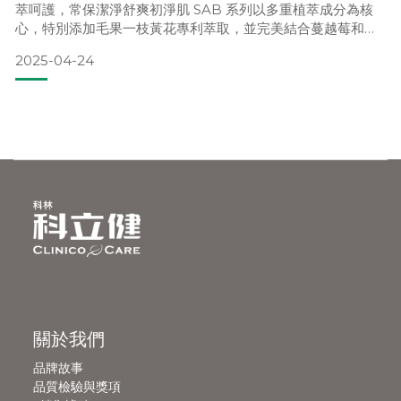
萃呵護，常保潔淨舒爽初淨肌 SAB 系列以多重植萃成分為核
心，特別添加毛果一枝黃花專利萃取，並完美結合蔓越莓和三
重後生元共同守護私密健康，維持全天候的潔淨與舒適。①
2025-04-24
私密處專用沐浴露 ：清爽淨味，打造純淨新感受「SAB 胺基
酸私密沐浴露」富含蔓越莓與日本柿子的植萃成分，搭配三重
後生元，溫和維持私密處的健康環境。這款產品能有效
關於我們
品牌故事
品質檢驗與獎項