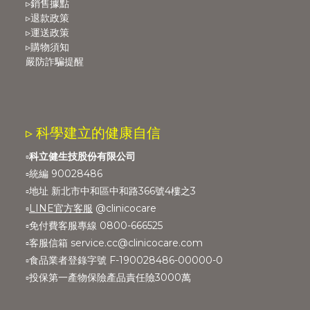
▹銷售據點
▹退款政策
▹運送政策
▹購物須知
嚴防詐騙提醒
▹ 科學建立的健康自信
▫️
科立健生技股份有限公司
▫️統編 90028486
▫️地址 新北市中和區中和路366號4樓之3
▫️
LINE官方客服
@clinicocare
▫️免付費客服專線 0800-666525
▫️客服信箱 service.cc@clinicocare.com
▫️食品業者登錄字號 F-190028486-00000-0
▫️投保第一產物保險產品責任險3000萬