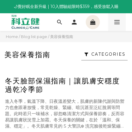
🌙覺好眠全新升級 | 10入體驗組限時$359，感受放鬆入睡
董事長推薦保養組合｜體驗價 $1,800 起，最高享 6 折 
董事長推薦保養組合｜體驗價 $1,800 起，最高享 6 折 
Home
/
Blog list page
/
美容保養指南
美容保養指南
CATEGORIES
冬天臉部保濕指南｜讓肌膚安穩度
過乾冷季節
進入冬季，氣溫下降、日夜溫差變大，肌膚的新陳代謝與防禦
力也會跟著放慢，常見乾燥、緊繃、暗沉甚至泛紅脫屑等問
題。此時若只一味補水，卻忽略清潔方式與保養節奏，反而容
易讓肌膚狀況雪上加霜。冬天保養的關鍵，在於「溫和、保
濕、穩定」。冬天肌膚常見的 5 大警訊❄️ 洗完臉後乾燥緊繃、