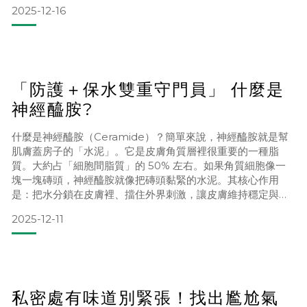
水分流失特別快❄️ 吸收力下降，膚色暗沉、觸感粗糙❄️ 鎖水力
2025-12-16
不足，細紋與肌膚老化感加劇❄️ 代謝變慢，角質堆積導致粉刺
與痘痘增加❄️ 防禦力下降，肌膚容易敏感、泛紅、乾癢🔹 冬季
清潔：水溫比你想得更重要冬天洗臉或洗澡時，過熱
「防護＋保水雙重守門員」 什麼是
神經醯胺?
什麼是神經醯胺（Ceramide）？簡單來說，神經醯胺就是幫
肌膚蓋房子的「水泥」。它是皮膚角質層裡很重要的一種脂
質。大約占「細胞間脂質」的 50% 左右。如果角質細胞像一
塊一塊磚頭，神經醯胺就像把磚頭黏緊的水泥。其核心作用
是：把水分鎖在皮膚裡、擋住外界刺激，讓皮膚維持穩定與彈
性。也因為這樣，神經醯胺在亞洲市場常被叫做「分子釘」或
2025-12-11
「賽洛美」，許多高效保濕、屏障修護型的保養品裡都會加入
它作為核心成分。神經醯胺在皮膚裡主要負責什麼？可以把它
想像成皮膚的「防護＋保水雙重守門員」：🧱 修補皮膚屏障：
幫助
私密處有味道別緊張！找出尷尬氣