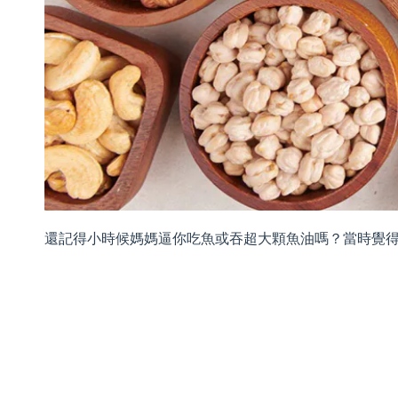
還記得小時候媽媽逼你吃魚或吞超大顆魚油嗎？當時覺得媽