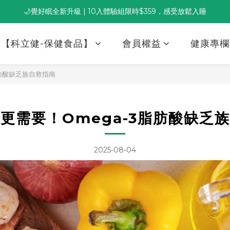
🌙覺好眠全新升級 | 10入體驗組限時$359，感受放鬆入睡
董事長推薦保養組合｜體驗價 $1,800 起，最高享 6 折 
董事長推薦保養組合｜體驗價 $1,800 起，最高享 6 折 
【科立健-保健食品】
會員權益
健康專欄
脂肪酸缺乏族自救指南
更需要！Omega-3脂肪酸缺乏
2025-08-04