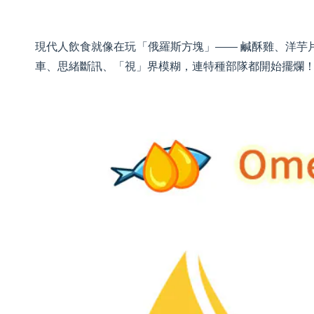
現代人飲食就像在玩「俄羅斯方塊」—— 鹹酥雞、洋芋片
車、思緒斷訊、「視」界模糊，連特種部隊都開始擺爛