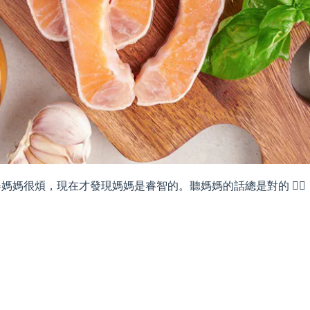
媽很煩，現在才發現媽媽是睿智的。聽媽媽的話總是對的 🤷‍♀️