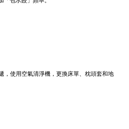
加「包水餃」頻率。
傳遞，使用空氣清淨機，更換床單、枕頭套和地