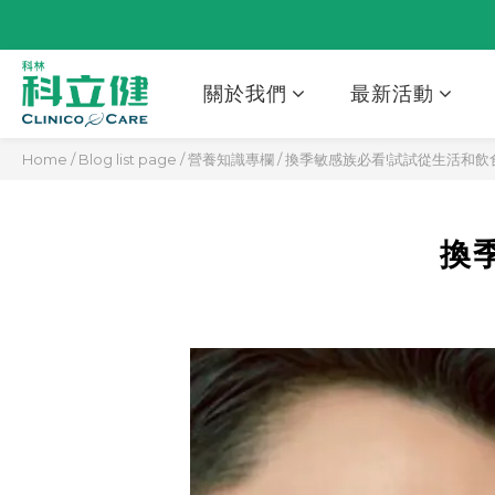
關於我們
最新活動
Home
/
Blog list page
/
營養知識專欄
/
換季敏感族必看!試試從生活和飲
換