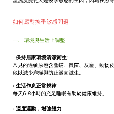
溫濕度變化大是換季敏感的主因，因為在忽
如何應對換季敏感問題
一、 環境與生活上調整
▫
保持居家環境清潔衛生
:
常見的過敏原包含塵蟎、黴菌、灰塵、動物皮
毯以減少塵蟎與防止黴菌滋生。
▫
生活作息正常規律
:
每天6-8小時的充足睡眠有助於健康維持。
▫
適度運動，增強體力
: