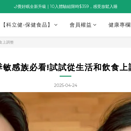
🌙覺好眠全新升級 | 10入體驗組限時$359，感受放鬆入睡
董事長推薦保養組合｜體驗價 $1,800 起，最高享 6 折 
董事長推薦保養組合｜體驗價 $1,800 起，最高享 6 折 
【科立健-保健食品】
會員權益
健康專欄
食上調整
季敏感族必看!試試從生活和飲食上
2025-04-24