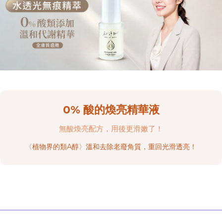
0% 酸的煥亮精華液
無酸煥亮配方，用後更滑嫩了！
〈植物界的類A醇〉溫和去除老廢角質，重回光滑透亮！