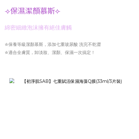
⟢保濕潔顏慕斯⟣
綿密細緻泡沫擁有絕佳膚觸
✮保養等級潔顏慕斯，添加七重玻尿酸 洗完不乾澀
✮適合全膚質，卸淡妝、潔顏、保濕一次搞定！
◻️◻️