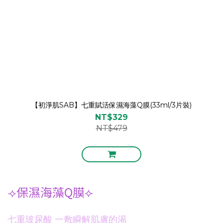
【初淨肌SAB】七重賦活保濕海藻Q膜(33ml/3片裝)
NT$329
NT$479
⟢保濕海藻Q膜⟣
七重玻尿酸 一敷瞬解肌膚的渴