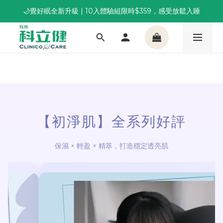
🌙覺好眠全新升級 | 10入體驗組限時$359，感受放鬆入睡
董事長推薦保養組合｜體驗價 $1,800 起，最高享 6 折 
董事長推薦保養組合｜體驗價 $1,800 起，最高享 6 折 
【初淨肌】全系列好評
保濕 × 輕盈 × 精萃，打造穩定透亮肌