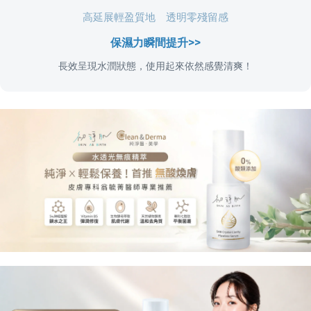
高延展輕盈質地 透明零殘留感
保濕力瞬間提升>>
長效呈現水潤狀態，使用起來依然感覺清爽！
◻️◻️