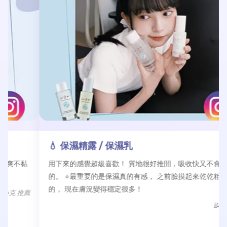
💧 保濕精露 / 保濕乳
用下來的感覺超級喜歡！ 質地很好推開，吸收快又不會黏黏
的。 ⭐最重要的是保濕真的有感， 之前臉摸起來乾乾粗粗
的， 現在膚況變得穩定很多！
📝喬 推薦