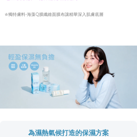
✮獨特膚料-海藻Q膜纖維面膜布讓精華深入肌膚底層
為濕熱氣候打造的保濕方案