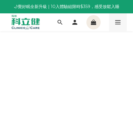
🌙覺好眠全新升級 | 10入體驗組限時$359，感受放鬆入睡
董事長推薦保養組合｜體驗價 $1,800 起，最高享 6 折 
董事長推薦保養組合｜體驗價 $1,800 起，最高享 6 折 