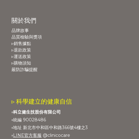
關於我們
品牌故事
品質檢驗與獎項
▹銷售據點
▹退款政策
▹運送政策
▹購物須知
嚴防詐騙提醒
▹ 科學建立的健康自信
▫️
科立健生技股份有限公司
▫️統編 90028486
▫️地址 新北市中和區中和路366號4樓之3
▫️
LINE官方客服
@clinicocare