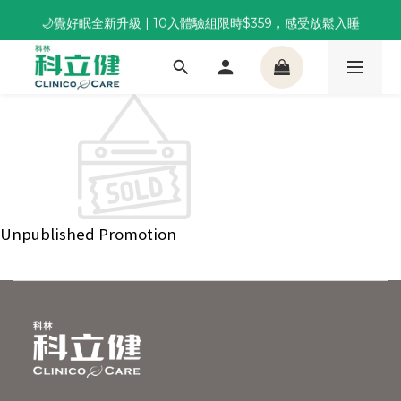
董事長推薦保養組合｜體驗價 $1,800 起，最高享 6 折 
🌙覺好眠全新升級 | 10入體驗組限時$359，感受放鬆入睡
董事長推薦保養組合｜體驗價 $1,800 起，最高享 6 折 
Unpublished Promotion