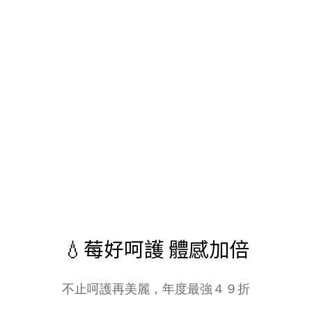
💧莓好呵護 體感加倍
不止呵護再美麗，年度最強４９折