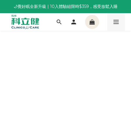
🌙覺好眠全新升級 | 10入體驗組限時$359，感受放鬆入睡
董事長推薦保養組合｜體驗價 $1,800 起，最高享 6 折 
董事長推薦保養組合｜體驗價 $1,800 起，最高享 6 折 