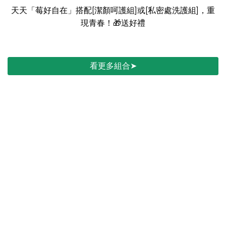
天天「莓好自在」搭配[潔顏呵護組]或[私密處洗護組]，重
現青春！🎁送好禮
看更多組合➤