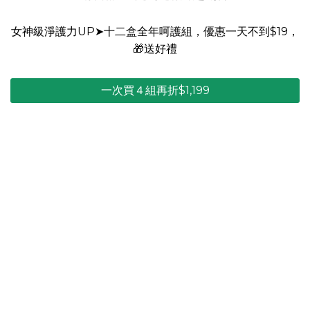
女神級淨護力UP➤十二盒全年呵護組，優惠一天不到$19，
🎁送好禮
一次買４組再折$1,199