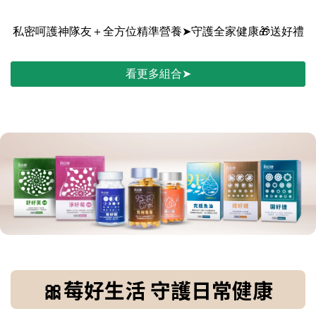
私密呵護神隊友＋全方位精準營養➤守護全家健康🎁送好禮
看更多組合➤
🎀莓好生活 守護日常健康