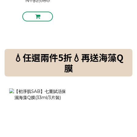
NT$2,080
💧任選兩件5折💧再送海藻Q
膜