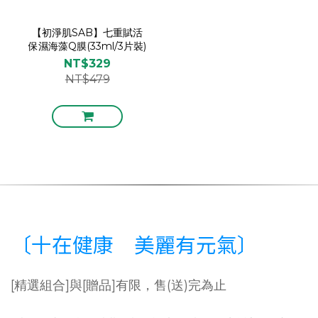
【初淨肌SAB】七重賦活
保濕海藻Q膜(33ml/3片裝)
NT$329
NT$479
〔十在健康 美麗有元氣〕
[精選組合]與[贈品]有限，售(送)完為止