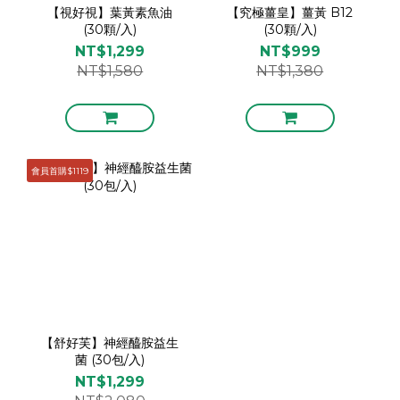
【視好視】葉黃素魚油
【究極薑皇】薑黃 B12
(30顆/入)
(30顆/入)
NT$1,299
NT$999
NT$1,580
NT$1,380
會員首購$1119
【舒好芙】神經醯胺益生
菌 (30包/入)
NT$1,299