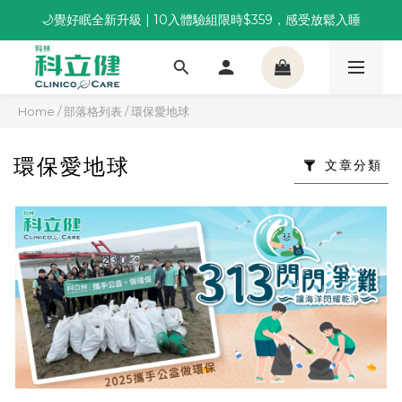
🌙覺好眠全新升級 | 10入體驗組限時$359，感受放鬆入睡
董事長推薦保養組合｜體驗價 $1,800 起，最高享 6 折 
董事長推薦保養組合｜體驗價 $1,800 起，最高享 6 折 
Home
/
部落格列表
/
環保愛地球
環保愛地球
文章分類