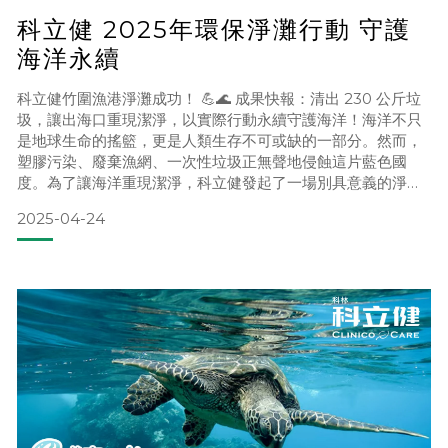
科立健 2025年環保淨灘行動 守護
海洋永續
科立健竹圍漁港淨灘成功！ 💪🌊 成果快報：清出 230 公斤垃
圾，讓出海口重現潔淨，以實際行動永續守護海洋！海洋不只
是地球生命的搖籃，更是人類生存不可或缺的一部分。然而，
塑膠污染、廢棄漁網、一次性垃圾正無聲地侵蝕這片藍色國
度。為了讓海洋重現潔淨，科立健發起了一場別具意義的淨灘
行動，以實際行動落實「取之地球，愛護地球」的品牌理念。
2025-04-24
這不僅是一場淨灘，更是一次對環境的深刻承諾。我們特別選
擇了「出海口」作為主要清理區域，成功清出了 230 公斤的海
洋廢棄物。在同性質的品牌活動中，創下了更高的環保績效，