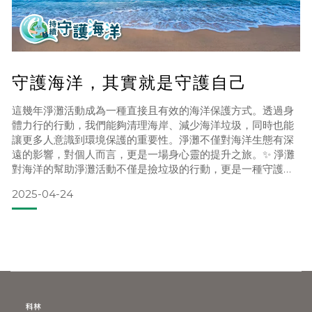
守護海洋，其實就是守護自己
這幾年淨灘活動成為一種直接且有效的海洋保護方式。透過身
體力行的行動，我們能夠清理海岸、減少海洋垃圾，同時也能
讓更多人意識到環境保護的重要性。淨灘不僅對海洋生態有深
遠的影響，對個人而言，更是一場身心靈的提升之旅。✨ 淨灘
對海洋的幫助淨灘活動不僅是撿垃圾的行動，更是一種守護海
洋生態的具體實踐。其帶來的好處包括：1. 減少海洋生物誤食
2025-04-24
塑膠的風險许多海洋生物會誤食塑膠垃圾，導致消化道阻塞、
營養不良甚至死亡。例如，海龜常將塑膠袋誤認為水母吞下，
導致窒息或消化系統受損。透過淨灘，減少這些垃圾進入海
洋，能有效