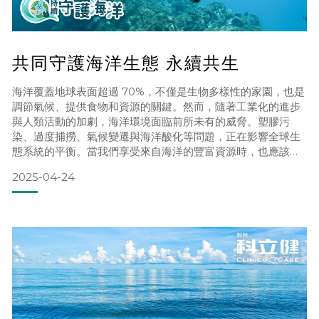
共同守護海洋生態 永續共生
海洋覆蓋地球表面超過 70%，不僅是生物多樣性的家園，也是
調節氣候、提供食物和資源的關鍵。然而，隨著工業化的進步
與人類活動的加劇，海洋環境面臨前所未有的威脅。塑膠污
染、過度捕撈、氣候變遷與海洋酸化等問題，正在影響全球生
態系統的平衡。當我們享受來自海洋的豐富資源時，也應該思
考如何回饋與保護這片孕育生命的藍色國度。🌊 海洋環境的挑
2025-04-24
戰與影響1. 塑膠污染根據統計，每年有超過 800 萬噸的塑膠垃
圾流入海洋，相當於每分鐘就有一台垃圾車的塑膠廢棄物流入
大海。這些塑膠不僅影響海洋生物的生存，還可能透過食物鏈