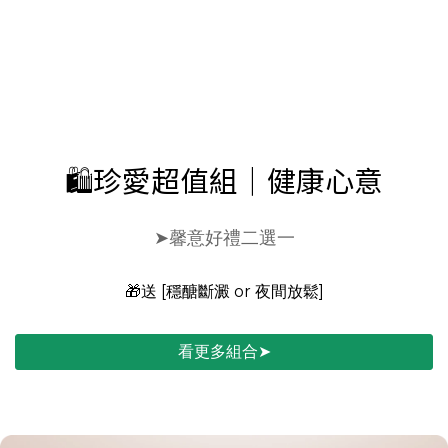
🛍️珍愛超值組｜健康心意
➤馨意好禮二選一
🎁送 [穩醣斷澱 or 夜間放鬆]
看更多組合➤