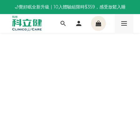
🌙覺好眠全新升級 | 10入體驗組限時$359，感受放鬆入睡
董事長推薦保養組合｜體驗價 $1,800 起，最高享 6 折 
董事長推薦保養組合｜體驗價 $1,800 起，最高享 6 折 