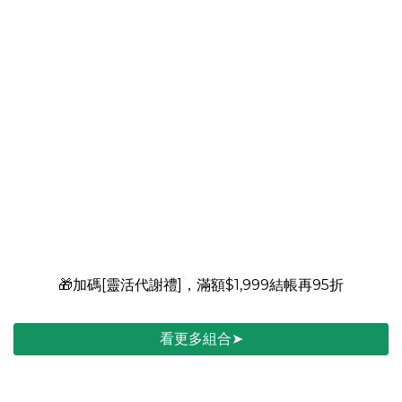
🥇特級金獎肯定
💗寵愛最愛↘加碼再折$399
🎁加碼[靈活代謝禮]，滿額$1,999結帳再95折
看更多組合➤