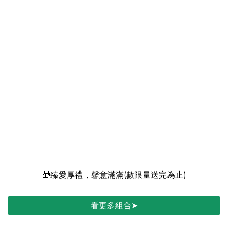
🚀健康加碼｜買大送小
➤買30入送14入
🎁臻愛厚禮，馨意滿滿(數限量送完為止)
看更多組合➤