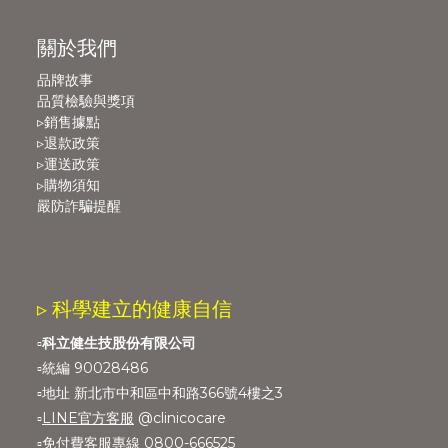
關於我們
品牌故事
品質檢驗與獎項
▹銷售據點
▹退款政策
▹運送政策
▹購物須知
嚴防詐騙提醒
▹ 科學建立的健康自信
▫️
科立健生技股份有限公司
▫️統編 90028486
▫️地址 新北市中和區中和路366號4樓之3
▫️
LINE官方客服
@clinicocare
▫️免付費客服專線 0800-666525