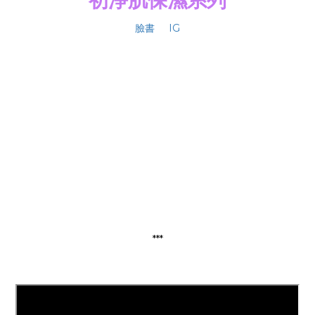
初淨肌保濕系列
臉書
IG
***