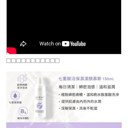
◻️◻️◻️◻️◻️◻️◻️◻️◻️◻️◻️