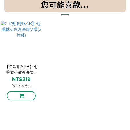
您可能喜歡...
【初淨肌SAB】七
重賦活保濕海藻Q
膜(3片裝)
NT$319
NT$480