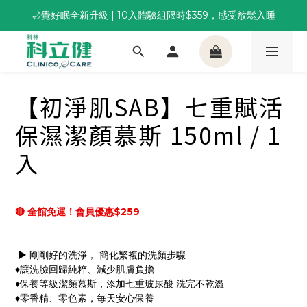
🌙覺好眠全新升級 | 10入體驗組限時$359，感受放鬆入睡
董事長推薦保養組合｜體驗價 $1,800 起，最高享 6 折 
董事長推薦保養組合｜體驗價 $1,800 起，最高享 6 折 
【初淨肌SAB】七重賦活
保濕潔顏慕斯 150ml / 1
入
🔴 全館免運！會員優惠$259
 ► 剛剛好的洗淨， 簡化繁複的洗顏步驟
♦讓洗臉回歸純粹、減少肌膚負擔
♦保養等級潔顏慕斯，添加七重玻尿酸 洗完不乾澀
♦零香精、零色素，每天安心保養