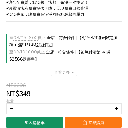
♦適合全膚質，卸淡妝、潔顏、保濕一次搞定！
♦深層清潔為肌膚提供屏障，展現肌膚自然光澤
♦淡淡香氣，讓肌膚在洗淨同時紓緩您的壓力
至
08/09 16:00
截止
全店，符合條件 |【8/7~8/9週末限定加
碼➜ 滿$1,588送視好視】
至
08/10 16:00
截止
全店，符合條件 |【爸氣付清節 ➜ 滿
$2,588送薑皇】
查看更多
NT$696
NT$349
數量
加入購物車
立即購買