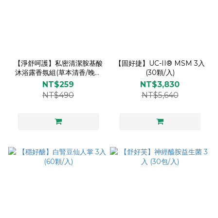
【淨舒呵護】私密清潔胺基酸
【固好捷】UC-II® MSM 3入
沐浴露香氛組(草本清香/晚風
(30顆/入)
白麝) 50ml x2《贈海藻Q膜》
NT$259
NT$3,830
NT$490
NT$5,640