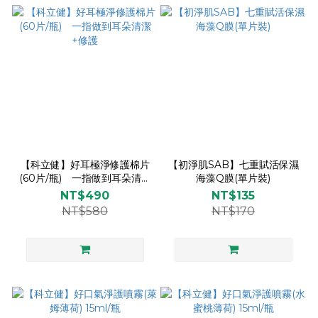
【科立健】好耳極淨修護棉片
【初淨肌SAB】七重賦活保濕
(60片/瓶) 一指做到耳朵清潔
海藻Q膜(單片裝)
+修護
NT$490
NT$135
NT$580
NT$170