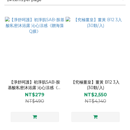
【淨舒呵護】初淨肌SAB-胺
【究極薑皇】薑黃 B12 3入
基酸私密沐浴露 沁心涼感《贈
(30顆/入)
海藻Q膜》
NT$279
NT$2,550
NT$490
NT$4,140