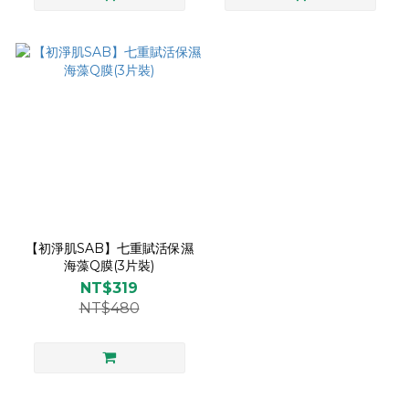
【初淨肌SAB】七重賦活保濕
海藻Q膜(3片裝)
NT$319
NT$480