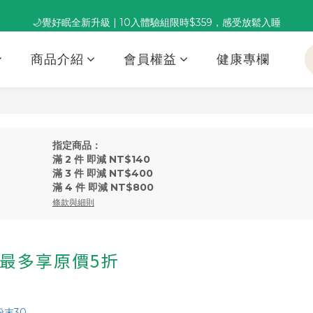
🌙覺好眠全新升級 | 10入體驗組限時$359，感受放鬆入睡
董事長推薦保養組合｜體驗價 $1,800 起，最高享 6 折 
董事長推薦保養組合｜體驗價 $1,800 起，最高享 6 折 
商品介紹
會員權益
健康專欄
指定商品：
滿 2 件 即減 NT$140
滿 3 件 即減 NT$400
滿 4 件 即減 NT$800
條款與細則
件最多享原價5折