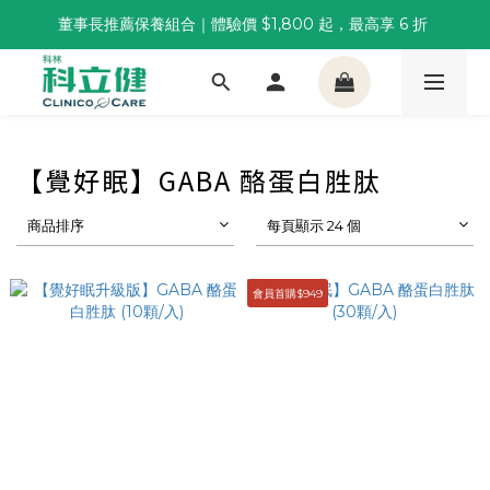
董事長推薦保養組合｜體驗價 $1,800 起，最高享 6 折 
董事長推薦保養組合｜體驗價 $1,800 起，最高享 6 折 
科林 40 週年 6 重賞｜單筆滿一萬送住宿券，滿兩千再抽
🌙覺好眠全新升級 | 10入體驗組限時$359，感受放鬆入睡
【覺好眠】GABA 酪蛋白胜肽
董事長推薦保養組合｜體驗價 $1,800 起，最高享 6 折 
商品排序
每頁顯示 24 個
會員首購$949