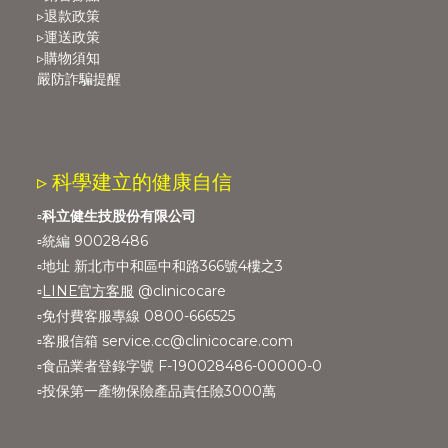
▹退款政策
▹運送政策
▹購物須知
嚴防詐騙提醒
▹ 科學建立的健康自信
▫️
科立健生技股份有限公司
▫️統編 90028486
▫️地址 新北市中和區中和路366號4樓之3
▫️
LINE官方客服
@clinicocare
▫️免付費客服專線 0800-666525
▫️客服信箱 service.cc@clinicocare.com
▫️食品業者登錄字號 F-190028486-00000-0
▫️投保第一產物保險產品責任險3000萬