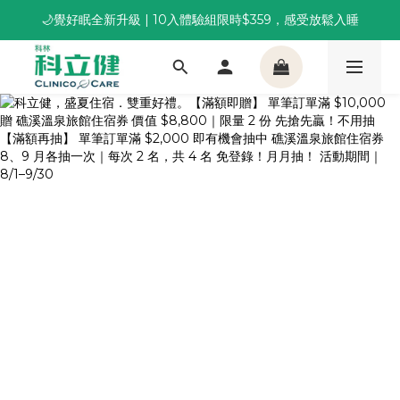
🌙覺好眠全新升級 | 10入體驗組限時$359，感受放鬆入睡
董事長推薦保養組合｜體驗價 $1,800 起，最高享 6 折 
董事長推薦保養組合｜體驗價 $1,800 起，最高享 6 折 