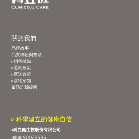
關於我們
品牌故事
品質檢驗與獎項
▹銷售據點
▹退款政策
▹運送政策
▹購物須知
嚴防詐騙提醒
▹ 科學建立的健康自信
▫️
科立健生技股份有限公司
▫️統編 90028486