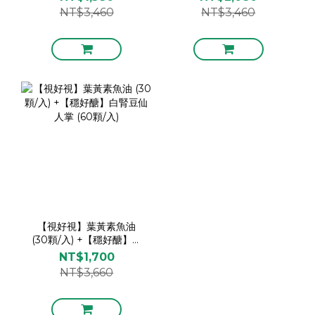
(60顆/入)
NT$3,460
NT$3,460
【視好視】葉黃素魚油
(30顆/入) +【穩好醣】白
腎豆仙人掌 (60顆/入)
NT$1,700
NT$3,660