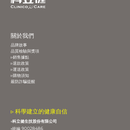
關於我們
品牌故事
品質檢驗與獎項
▹銷售據點
▹退款政策
▹運送政策
▹購物須知
嚴防詐騙提醒
▹ 科學建立的健康自信
▫️
科立健生技股份有限公司
▫️統編 90028486