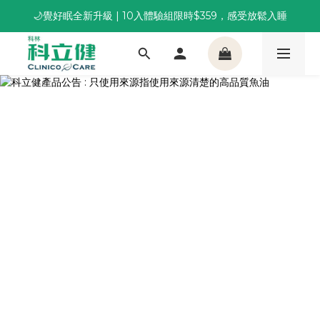
🌙覺好眠全新升級 | 10入體驗組限時$359，感受放鬆入睡
董事長推薦保養組合｜體驗價 $1,800 起，最高享 6 折 
董事長推薦保養組合｜體驗價 $1,800 起，最高享 6 折 