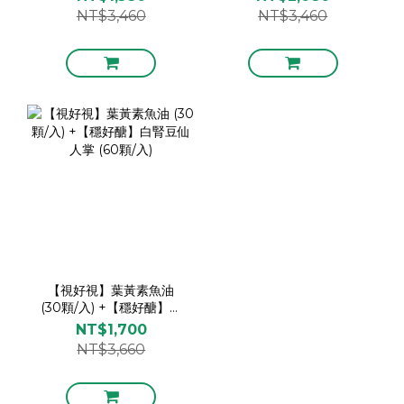
(60顆/入)
NT$3,460
NT$3,460
【視好視】葉黃素魚油
(30顆/入) +【穩好醣】白
腎豆仙人掌 (60顆/入)
NT$1,700
NT$3,660