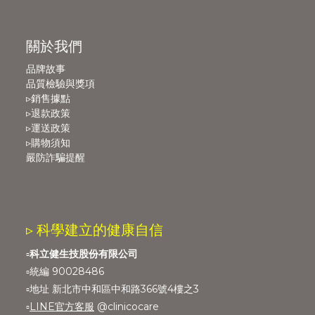
關於我們
品牌故事
品質檢驗與獎項
▹銷售據點
▹退款政策
▹運送政策
▹購物須知
嚴防詐騙提醒
▹ 科學建立的健康自信
▫️
科立健生技股份有限公司
▫️統編 90028486
▫️地址 新北市中和區中和路366號4樓之3
▫️
LINE官方客服
@clinicocare