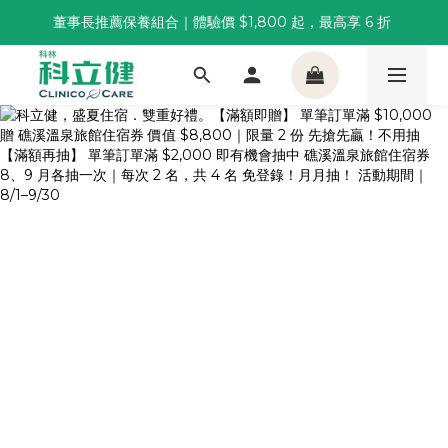
董事長推薦保養組合｜體驗價 $1,800 起，最高享 6 折 
董事長推薦保養組合｜體驗價 $1,800 起，最高享 6 折 
科林 40 週年 6 重賞｜單筆滿一萬送住宿券，滿兩千再抽
🌙覺好眠全新升級 | 10入體驗組限時$359，感受放鬆入睡
董事長推薦保養組合｜體驗價 $1,800 起，最高享 6 折 