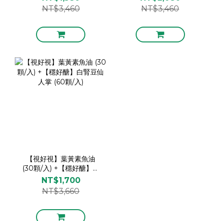
(60顆/入)
NT$3,460
NT$3,460
【視好視】葉黃素魚油
(30顆/入) +【穩好醣】白
腎豆仙人掌 (60顆/入)
NT$1,700
NT$3,660