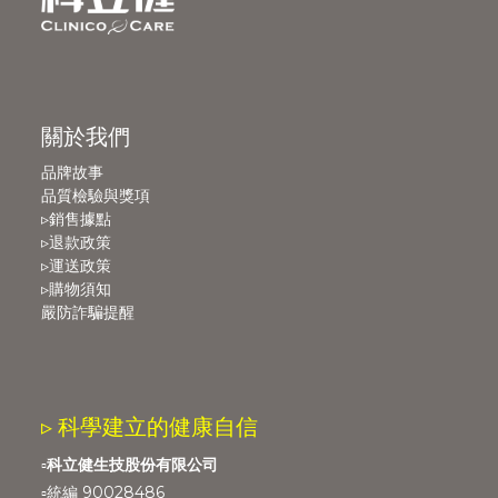
關於我們
品牌故事
品質檢驗與獎項
▹銷售據點
▹退款政策
▹運送政策
▹購物須知
嚴防詐騙提醒
▹ 科學建立的健康自信
▫️
科立健生技股份有限公司
▫️統編 90028486