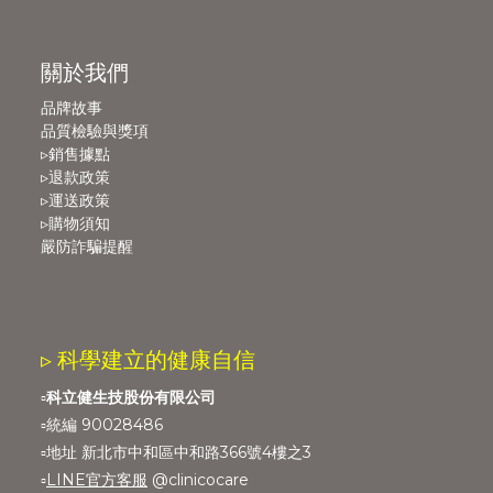
關於我們
品牌故事
品質檢驗與獎項
▹銷售據點
▹退款政策
▹運送政策
▹購物須知
嚴防詐騙提醒
▹ 科學建立的健康自信
▫️
科立健生技股份有限公司
▫️統編 90028486
▫️地址 新北市中和區中和路366號4樓之3
▫️
LINE官方客服
@clinicocare